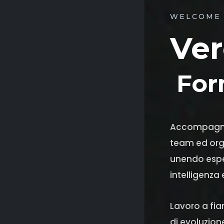
WELCOME 
Ve
For
Accompagno 
team ed org
unendo espe
intelligenza
Lavoro a fia
di evoluzion