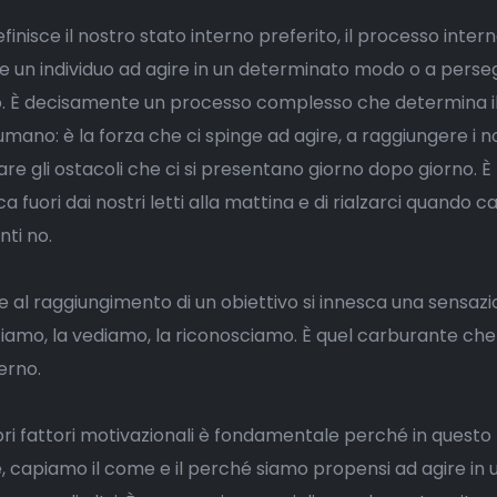
finisce il nostro stato interno preferito, il processo inter
e un individuo ad agire in un determinato modo o a perse
co. È decisamente un processo complesso che determina i
no: è la forza che ci spinge ad agire, a raggiungere i no
rare gli ostacoli che ci si presentano giorno dopo giorno. 
ca fuori dai nostri letti alla mattina e di rialzarci quando 
ti no.
 al raggiungimento di un obiettivo si innesca una sensazi
iamo, la vediamo, la riconosciamo. È quel carburante che
erno.
pri fattori motivazionali è fondamentale perché in quest
capiamo il come e il perché siamo propensi ad agire in 