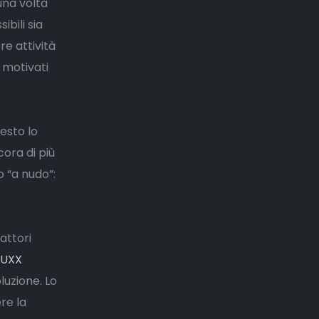
una volta
ibili sia
re attività
e motivati
esto lo
cora di più
o “a nudo”:
attori
LUXX
luzione. Lo
re la