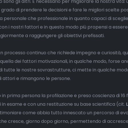
sono gli altri. È necessario per migliorare la nostra vita: 
rado di prendere le decisioni e fare le migliori scelte poss
ta personale che professionale in quanto capaci di sceglie
a con i nostri fattori e in questo modo più propensi a esser
ormente a raggiungere gli obiettivi prefissati.
n processo continuo che richiede impegno e curiosità, qu
uella dei fattori motivazionali, in qualche modo, forse an
di tutte le nostre sovrastrutture, ci mette in qualche mod
i attori e rimangono le persone.
in prima persona la profilazione e preso coscienza di 16 f
i in esame e con una restituzione su base scientifica (cit.
stimoniare come abbia tutto innescato un percorso di evo
 che cresce, giorno dopo giorno, permettendo di accresce