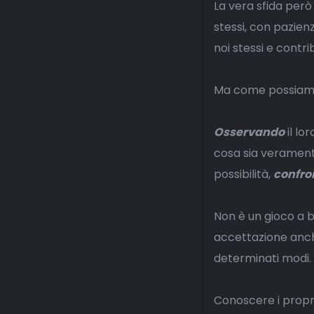
La vera sfida però
stessi, con pazien
noi stessi e contri
Ma come possiamo f
Osservando
il l
cosa sia verament
possibilità,
confro
Non è un gioco a b
accettazione anch
determinati modi.
Conoscere i propri 