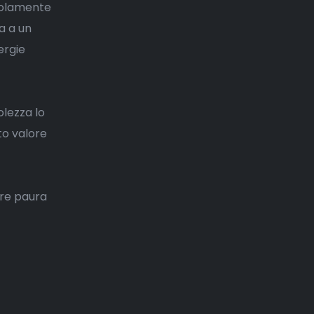
 solamente
ta a un
ergie
lezza lo
to valore
ere paura