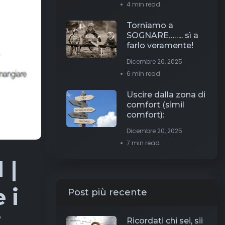
4 min read
Torniamo a
SOGNARE…….. sì a
farlo veramente!
Dicembre 20, 2025
6 min read
Uscire dalla zona di
comfort (simil
comfort):
Dicembre 20, 2025
7 min read
 |
 i
Post più recente
Ricordati chi sei, sii