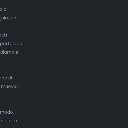
no o
guire un
l
stri
È partecipe
cadiamo e
one di
 muove il
o modo,
un certo