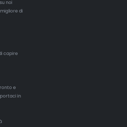
su noi
migliore di
i capire
fronto e
portaci in
à