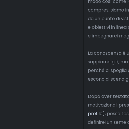
modo così come lo 
compresi siamo in g
da un punto di vis
e obiettivi in line
e impegnarci maggi
La conoscenza è u
sappiamo già, ma q
perché ci spoglia 
escono di scena gl
Dopo aver testato 
motivazionali pres
profile
), posso te
definirei un seme