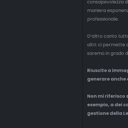
consapevolezza dei 
maniera esponenzi
professionale.
D’altro canto tutt
altri: ci permette 
saremo in grado di 
Riuscite a immag
generare anche a
Non mi riferisco 
esempio, a dei c
gestione della L