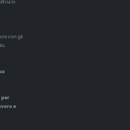
ltrui in
oni con gli
do,
sa
 per
avoro e