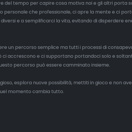
ire del tempo per capire cosa motiva noi e gli altri porta
ello personale che professionale, ci apre la mente e ci por
i diversi e a semplificarci la vita, evitando di disperdere en
re un percorso semplice ma tutti i processi di consapevo
rò ci accrescono e ci supportano portandoci solo e soltan
questo percorso può essere camminato insieme.
ggioso, esplora nuove possibilità, mettiti in gioco e non av
 quel momento cambia tutto.