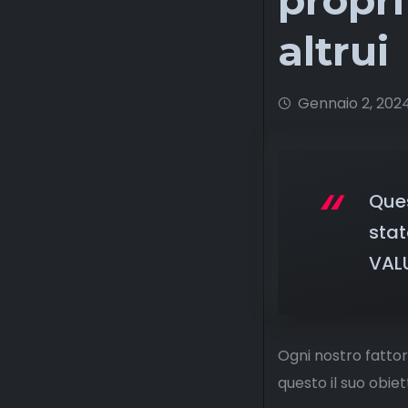
propri
altrui
Gennaio 2, 202
Ques
stat
VAL
Ogni nostro fattor
questo il suo obiett