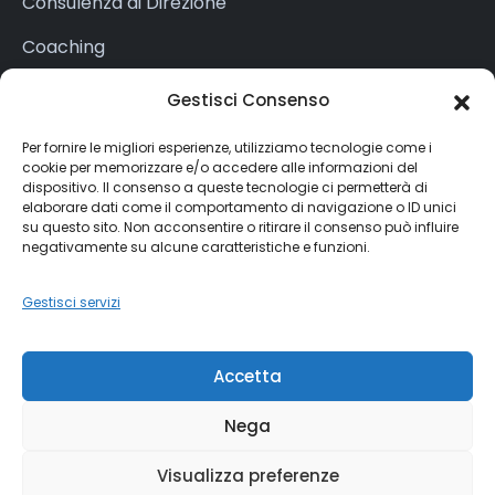
Consulenza di Direzione
Coaching
Formazione
Gestisci Consenso
Per fornire le migliori esperienze, utilizziamo tecnologie come i
cookie per memorizzare e/o accedere alle informazioni del
LEGAL
dispositivo. Il consenso a queste tecnologie ci permetterà di
elaborare dati come il comportamento di navigazione o ID unici
Cookie Policy (UE)
su questo sito. Non acconsentire o ritirare il consenso può influire
negativamente su alcune caratteristiche e funzioni.
Dichiarazione sulla Privacy (UE)
Gestisci servizi
Imprint
Accetta
Nega
Visualizza preferenze
© 2026. Veronica Spinella - IT12006930965