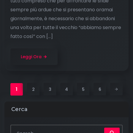
tutti compreso che per affrontare le sfide
sempre più ardue che si presentano oramai
giornalmente, è necessario che si abbandoni
una volta per tutte il vecchio “abbiamo sempre
fatto così” con […]
Leggi Ora
1
2
3
4
5
6
Cerca