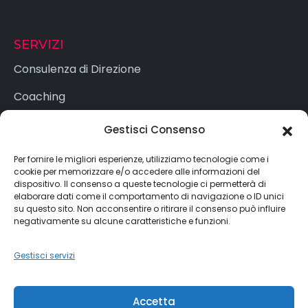
SERVIZI
Consulenza di Direzione
Coaching
Formazione
Gestisci Consenso
Per fornire le migliori esperienze, utilizziamo tecnologie come i
cookie per memorizzare e/o accedere alle informazioni del
LEGAL
dispositivo. Il consenso a queste tecnologie ci permetterà di
elaborare dati come il comportamento di navigazione o ID unici
Cookie Policy (UE)
su questo sito. Non acconsentire o ritirare il consenso può influire
negativamente su alcune caratteristiche e funzioni.
Dichiarazione sulla Privacy (UE)
Gestisci servizi
Imprint
Accetta