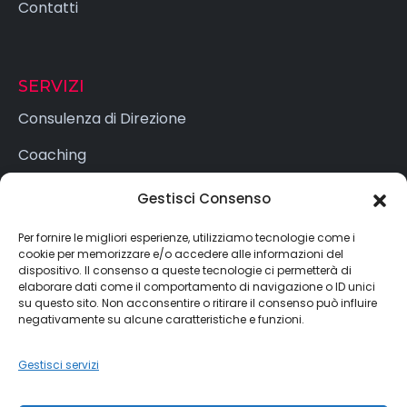
Contatti
SERVIZI
Consulenza di Direzione
Coaching
Formazione
Gestisci Consenso
Per fornire le migliori esperienze, utilizziamo tecnologie come i
cookie per memorizzare e/o accedere alle informazioni del
LEGAL
dispositivo. Il consenso a queste tecnologie ci permetterà di
elaborare dati come il comportamento di navigazione o ID unici
Cookie Policy (UE)
su questo sito. Non acconsentire o ritirare il consenso può influire
negativamente su alcune caratteristiche e funzioni.
Dichiarazione sulla Privacy (UE)
Gestisci servizi
Imprint