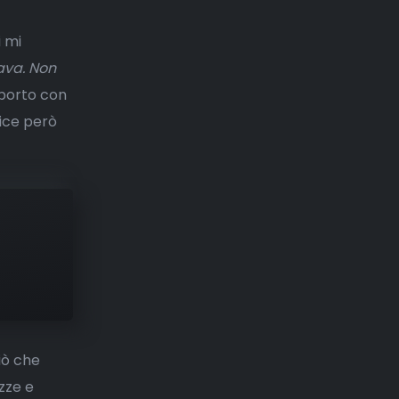
i mi
ava. Non
 porto con
ice però
iò che
zze e