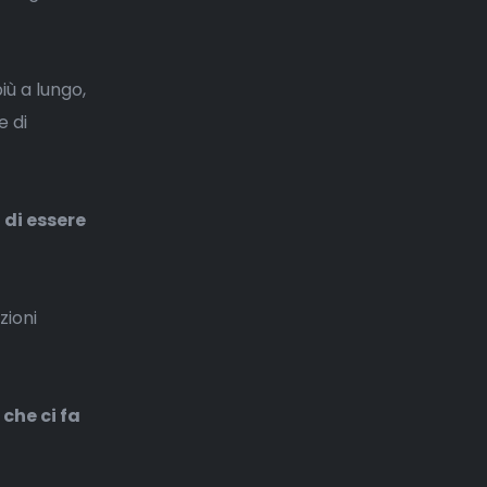
ù a lungo,
e di
di essere
zioni
 che ci fa