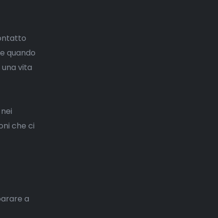
ontatto
che quando
 una vita
 nei
ni che ci
mparare a