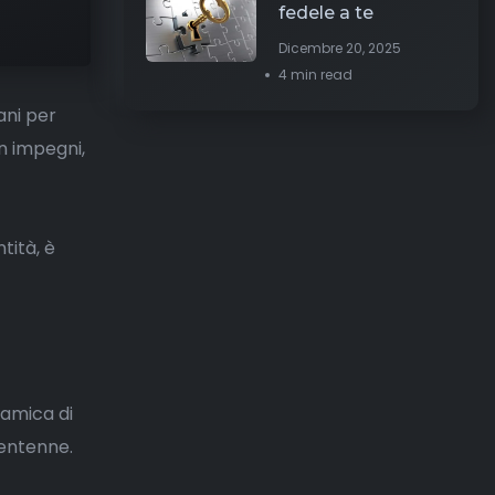
fedele a te
Dicembre 20, 2025
4 min read
ani per
n impegni,
tità, è
’amica di
ventenne.