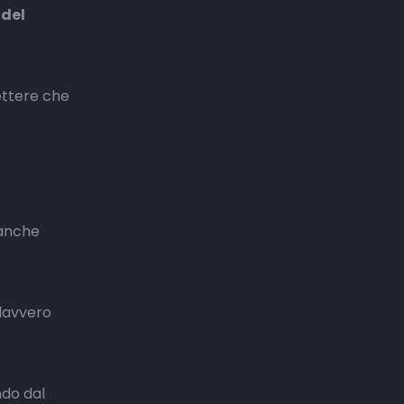
 del
ettere che
eanche
 davvero
ndo dal