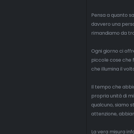
Pensa a quanto sa
davvero una perso
rimandiamo da tr
Ogni giorno ci off
piccole cose che f
che illumina il vol
Il tempo che abbia
propria unità di m
qualcuno, siamo st
attenzione, abbiamo
La vera misura inf