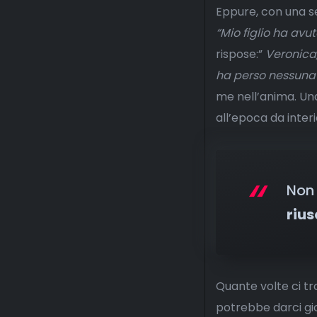
Eppure, con una se
“Mio figlio ha avu
rispose:”
Veronica,
ha perso nessuna
me nell’anima. Un
all’epoca da inter
Non
riu
Quante volte ci t
potrebbe darci gio