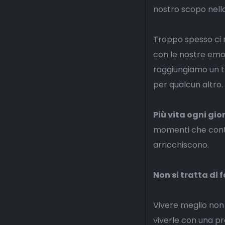
nostro scopo nella
Troppo spesso ci 
con le nostre emoz
raggiungiamo un t
per qualcun altro.
Più vita ogni gio
momenti che conta
arricchiscono.
Non si tratta di 
Vivere meglio non s
viverle con una pr