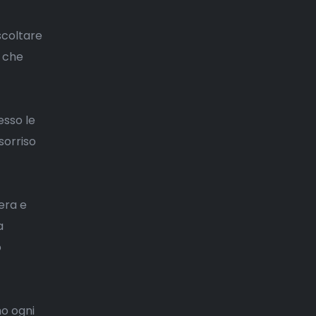
scoltare
o che
esso le
sorriso
era e
a
o
mo ogni