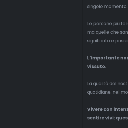
singolo momento.
Le persone più fe
ma quelle che sann
significato e passi
L’importante non
vissuto.
La qualità del nos
quotidiane, nel mo
Vivere con intenz
sentire vivi: que