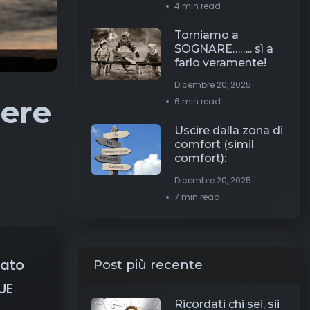
4 min read
Torniamo a
SOGNARE…….. sì a
farlo veramente!
Dicembre 20, 2025
dere
6 min read
Uscire dalla zona di
comfort (simil
comfort):
Dicembre 20, 2025
7 min read
tato
Post più recente
UE
Ricordati chi sei, sii