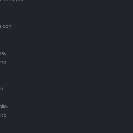
re con
re,
 ma
a.
lie,
ità.