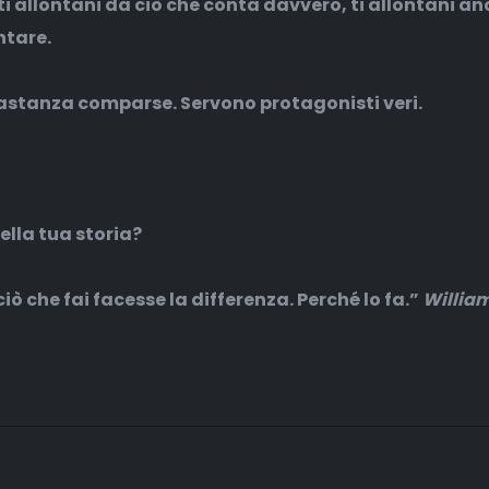
ti allontani da ciò che conta davvero, ti allontani a
ntare.
astanza comparse. Servono protagonisti veri.
ella tua storia?
iò che fai facesse la differenza. Perché lo fa.”
Willia