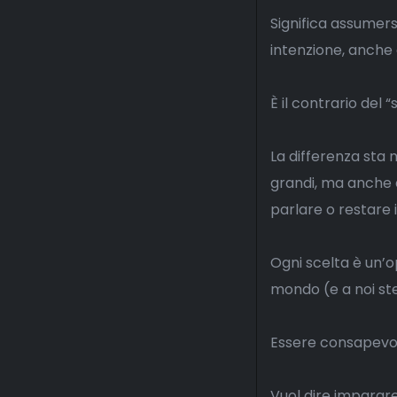
Significa assumersi
intenzione, anche
È il contrario del “
La differenza sta n
grandi, ma anche d
parlare o restare 
Ogni scelta è un’op
mondo (e a noi st
Essere consapevoli
Vuol dire imparar