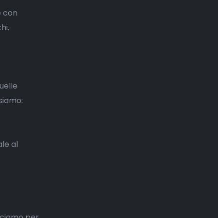
e con
hi.
uelle
 siamo:
le al
acciamo per