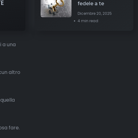
TE
fedele a te
Dicembre 20, 2025
4 min read
i a una
cun altro
 quella
osa fare.