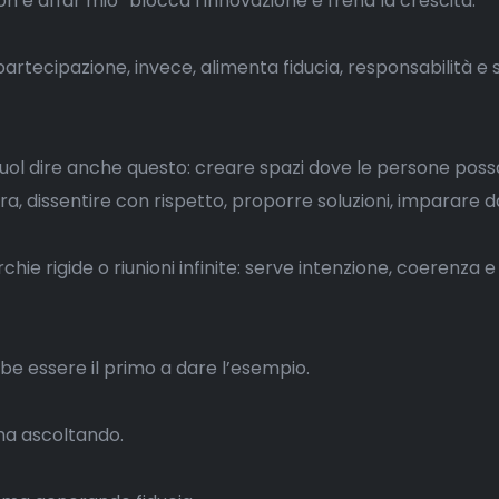
on è affar mio” blocca l’innovazione e frena la crescita.
partecipazione, invece, alimenta fiducia, responsabilità e 
vuol dire anche questo: creare spazi dove le persone pos
a, dissentire con rispetto, proporre soluzioni, imparare dag
ie rigide o riunioni infinite: serve intenzione, coerenza e 
be essere il primo a dare l’esempio.
a ascoltando.