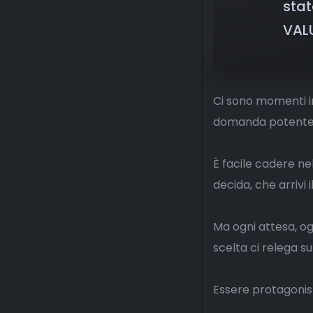
stat
VAL
Ci sono momenti in
domanda potente: 
È facile cadere ne
decida, che arrivi
Ma ogni attesa, og
scelta ci relega su
Essere protagonist