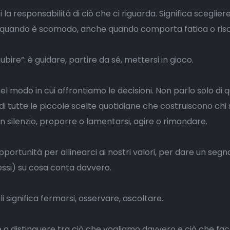
 la responsabilità di ciò che ci riguarda. Significa sceglier
 quando è scomodo, anche quando comporta fatica o risc
subire”: è guidare, partire da sé, mettersi in gioco.
el modo in cui affrontiamo le decisioni. Non parlo solo di q
i tutte le piccole scelte quotidiane che costruiscono chi
in silenzio, proporre o lamentarsi, agire o rimandare.
portunità per allinearci ai nostri valori, per dare un segna
essi) su cosa conta davvero.
 significa fermarsi, osservare, ascoltare.
e a distinguere tra ciò che vogliamo davvero e ciò che f