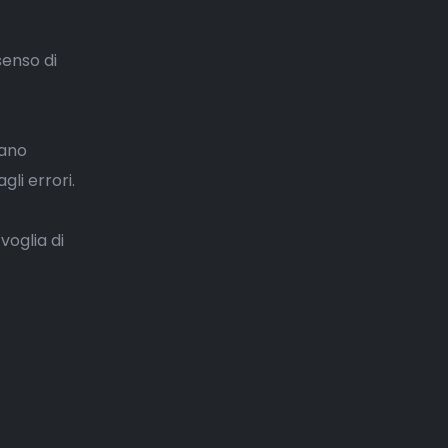
senso di
sano
li errori.
voglia di