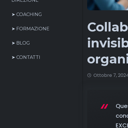
DIREZIONE
➤ COACHING
Collab
➤ FORMAZIONE
invisi
➤ BLOG
organi
➤ CONTATTI
Ottobre 7, 202
Ques
conc
EXC