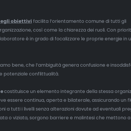
gli obiettivi
facilita l’orientamento comune di tutti gli
rganizzazione, così come la chiarezza dei ruoli. Con priori
llaboratore è in grado di focalizzare le proprie energie in
iamo bene, che l’ambiguità genera confusione e insoddisf
 potenziale conflittualità.
ne
costituisce un elemento integrante della stessa organi
ve essere continua, aperta e bilaterale, assicurando un f
ni a tutti i livelli senza alterazioni dovute ad eventuali preg
a o viziata, sorgono barriere e malintesi che mettono a 