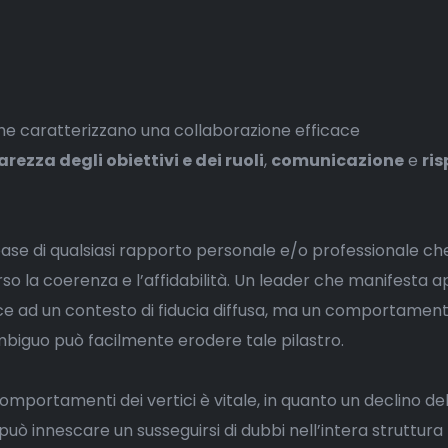
 che caratterizzano una collaborazione efficace
arezza degli obiettivi e dei ruoli
,
comunicazione
e
ris
base di qualsiasi rapporto personale e/o professionale che 
so la coerenza e l’affidabilità. Un leader che manifesta a
ce ad un contesto di fiducia diffusa, ma un comportamen
mbiguo può facilmente erodere tale pilastro.
omportamenti dei vertici è vitale, in quanto un declino del
 può innescare un susseguirsi di dubbi nell’intera struttura