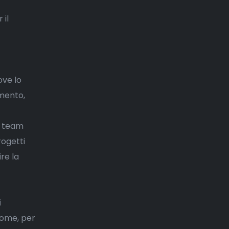
 il
ve lo
imento,
ei team
rogetti
re la
i
 come, per