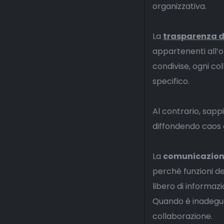
organizzativa.
La
trasparenza de
appartenenti all’o
condivise, ogni co
specifico.
Al contrario, sapp
diffondendo caos e
La
comunicazio
perché funzioni de
libero di informazio
Quando è inadeguat
collaborazione.