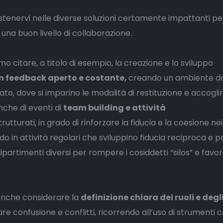
stenervi nelle diverse soluzioni certamente impattanti per
una buon livello di collaborazione.
o citare, a titolo di esempio, la creazione e lo sviluppo
un feedback aperto e costante,
creando un ambiente do
vato, dove si imparino le modalità di restituzione e accogl
nche di eventi di
team building e attività
rutturati, in grado di rinforzare la fiducia e la coesione n
do in attività regolari che sviluppino fiducia reciproca e p
partimenti diversi per rompere i cosiddetti “silos” e favori
anche considerare la
definizione chiara dei ruoli e degl
re confusione e conflitti, ricorrendo all’uso di strumenti