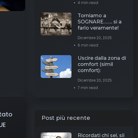
4 min read
Torniamo a
SOGNARE…….. sì a
farlo veramente!
Dicembre 20, 2025
6 min read
Uscire dalla zona di
comfort (simil
comfort):
Dicembre 20, 2025
7 min read
stato
Post più recente
UE
Ricordati chi sei, sii