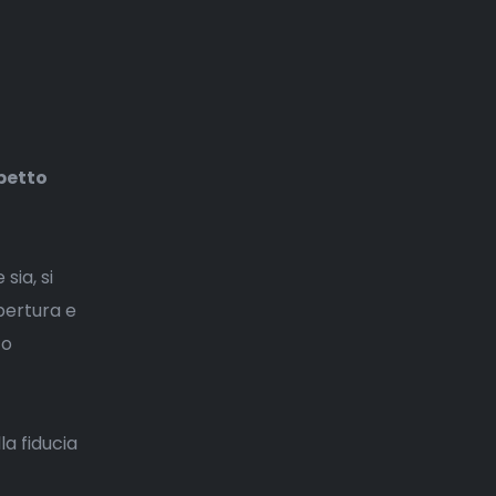
petto
sia, si
pertura e
to
la fiducia