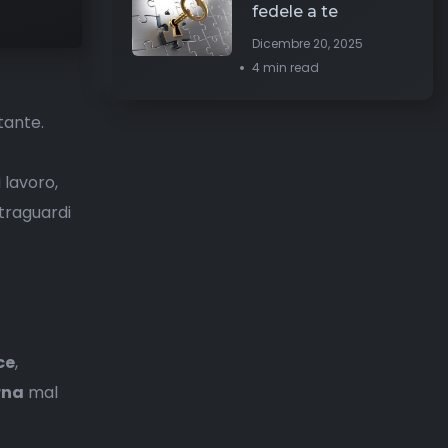
fedele a te
Dicembre 20, 2025
4 min read
tante.
 lavoro,
 traguardi
ce
,
rna
mal