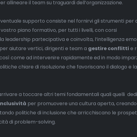
er allineare il team su traguardi dell’organizzazione.
eventuale supporto consiste nel fornirvi gli strumenti per
vostro piano formativo, per tutti i livelli, con corsi
la leadership partecipativa e coinvolta, l’intelligenza emo
er aiutare vertici, dirigenti e team a
gestire conflitti
e r
così come ad intervenire rapidamente ed in modo imparz
tiche chiare di risoluzione che favoriscano il dialogo e la
rrivare a toccare altri temi fondamentali quali quelli ded
inclusività
per promuovere una cultura aperta, creand
ando politiche di inclusione che arricchiscano le prospet
cità di problem-solving.