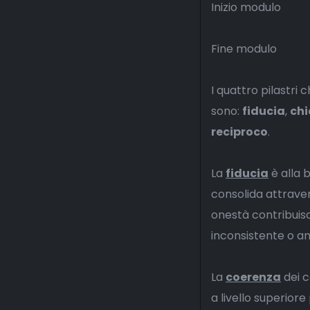
Inizio modulo
Fine modulo
I quattro pilastri
sono:
fiducia
,
chi
reciproco
.
La
fiducia
è alla 
consolida attraver
onestà contribuis
inconsistente o a
La
coerenza
dei c
a livello superiore