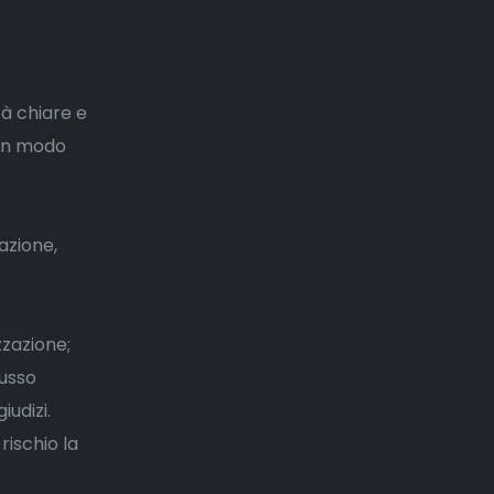
tà chiare e
 un modo
azione,
zzazione;
lusso
iudizi.
rischio la