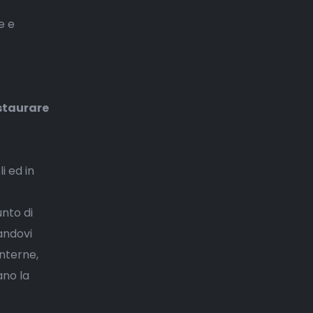
e e
nstaurare
i ed in
nto di
andovi
interne,
ano la