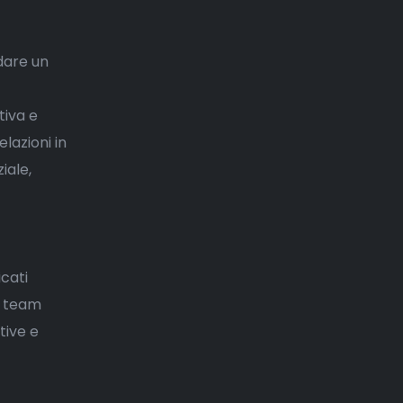
 dare un
tiva e
elazioni in
iale,
icati
o team
tive e